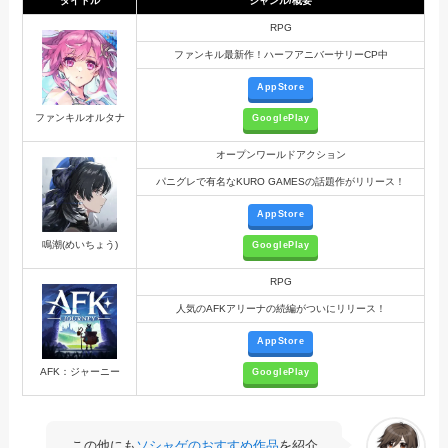
タイトル
ジャンル/概要
RPG
ファンキル最新作！ハーフアニバーサリーCP中
AppStore
ファンキルオルタナ
GooglePlay
オープンワールドアクション
パニグレで有名なKURO GAMESの話題作がリリース！
AppStore
鳴潮(めいちょう)
GooglePlay
RPG
人気のAFKアリーナの続編がついにリリース！
AppStore
AFK：ジャーニー
GooglePlay
この他にも
ソシャゲのおすすめ作品
を紹介