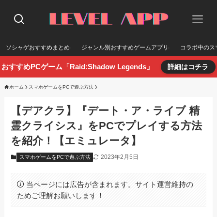
ソシャゲおすすめまとめ
ジャンル別おすすめゲームアプリ
コラボ中のス
おすすめPCゲーム「Raid:Shadow Legends」
詳細はコチラ
ホーム
スマホゲームをPCで遊ぶ方法
【デアクラ】『デート・ア・ライブ 精
霊クライシス』をPCでプレイする方法
を紹介！【エミュレータ】
2023年2月5日
スマホゲームをPCで遊ぶ方法
当ページには広告が含まれます。サイト運営維持の
ためご理解お願いします！