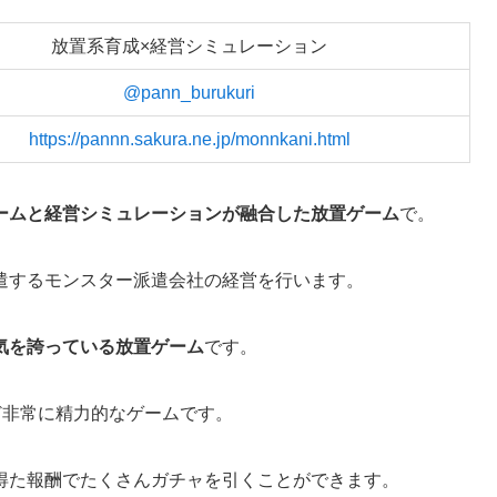
放置系育成×経営シミュレーション
@pann_burukuri
https://pannn.sakura.ne.jp/monnkani.html
ームと経営シミュレーションが融合した放置ゲーム
で。
遣するモンスター派遣会社の経営を行います。
気を誇っている放置ゲーム
です。
など非常に精力的なゲームです。
得た報酬でたくさんガチャを引くことができます。