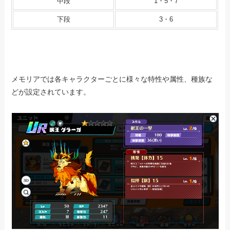
中段
1・5・7
下段
3・6
メモリアでは各キャラクターごとに様々な特性や属性、種族な
どが設定されています。