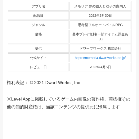
アプリ名
メモリア 夢の旅人と双子の案内人
配信日
2022年3月30日
ジャンル
思考型フルオートバトルRPG
価格
基本プレイ無料(一部アイテム課金あ
り)
提供
ドワーフワークス 株式会社
公式サイト
https://memoria.dwarfworks.co.jp/
レビュー日
2022年4月5日
権利表記： © 2021 Dwarf Works , Inc.
※Level Appに掲載しているゲーム内画像の著作権、商標権その
他の知的財産権は、当該コンテンツの提供元に帰属します