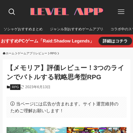
ソシャゲおすすめまとめ
ジャンル別おすすめゲームアプリ
コラボ中のス
おすすめPCゲーム「Raid:Shadow Legends」
詳細はコチラ
ホーム
ゲームアプリレビュー
RPG
【メモリア】評価レビュー！3つのライ
ンでバトルする戦略思考型RPG
2023年6月13日
RPG
当ページには広告が含まれます。サイト運営維持の
ためご理解お願いします！