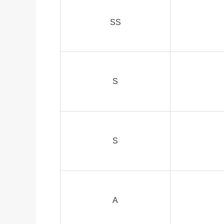
SS
S
S
A