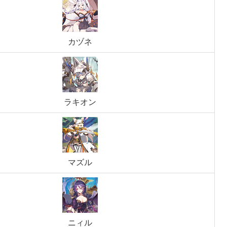
カヅネ
ラキオン
マズル
ニィル