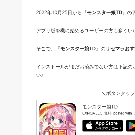
2022年10月25日から『
モンスター娘TD
』の
アプリ版を機に始めるユーザーの方も多くい
そこで、『
モンスター娘TD
』の
リセマラおす
インストールがまだお済みでない方は下記の
い♪
＼ボタンタップ
モンスター娘TD
EXNOA LLC
無料
posted with