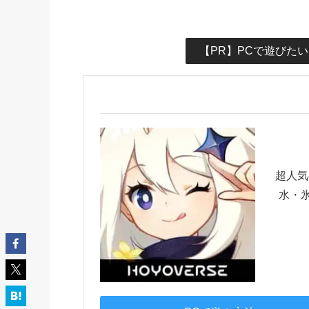
【PR】PCで遊びた
超人気
水・