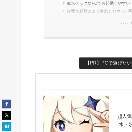
低スペックなPCでも起動しやすい
複数台起動による多窓リセマラが
【PR】PCで遊びた
超人気
水・