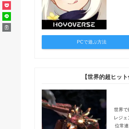
PCで遊ぶ方法
【世界的超ヒット作】R
世界で
レジェ
位常連