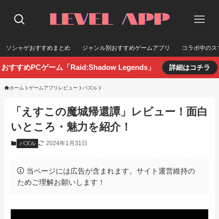
ソシャゲおすすめまとめ
ジャンル別おすすめゲームアプリ
コラボ中のス
おすすめPCゲーム「Raid:Shadow Legends」
詳細はコチラ
ホーム
ゲームアプリレビュー
パズル
「えすこの魔城帰還譚」レビュー！面白
いところ・魅力を紹介！
2024年1月31日
パズル
当ページには広告が含まれます。サイト運営維持の
ためご理解お願いします！