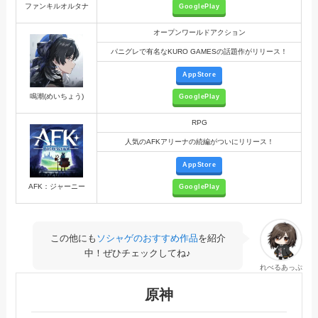
ファンキルオルタナ
GooglePlay
オープンワールドアクション
パニグレで有名なKURO GAMESの話題作がリリース！
AppStore
鳴潮(めいちょう)
GooglePlay
RPG
人気のAFKアリーナの続編がついにリリース！
AppStore
AFK：ジャーニー
GooglePlay
この他にも
ソシャゲのおすすめ作品
を紹介
中！ぜひチェックしてね♪
れべるあっぷ
原神