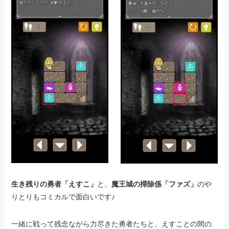
生き残りの勇者「えすこ」
と、
魔王城の掃除係「ファズ」
のや
りとりもコミカルで面白いです♪
一緒に戦って残念ながら力尽きた勇者たちと、えすことの間の