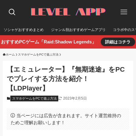
ソシャゲおすすめまとめ
ジャンル別おすすめゲームアプリ
コラボ中のス
おすすめPCゲーム「Raid:Shadow Legends」
詳細はコチラ
ホーム
スマホゲームをPCで遊ぶ方法
【エミュレーター】『無期迷途』をPC
でプレイする方法を紹介！
【LDPlayer】
2023年2月5日
スマホゲームをPCで遊ぶ方法
当ページには広告が含まれます。サイト運営維持の
ためご理解お願いします！