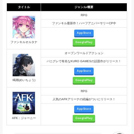
タイトル
ジャンル/概要
RPG
ファンキル最新作！ハーフアニバーサリーCP中
AppStore
ファンキルオルタナ
GooglePlay
オープンワールドアクション
パニグレで有名なKURO GAMESの話題作がリリース！
AppStore
鳴潮(めいちょう)
GooglePlay
RPG
人気のAFKアリーナの続編がついにリリース！
AppStore
AFK：ジャーニー
GooglePlay