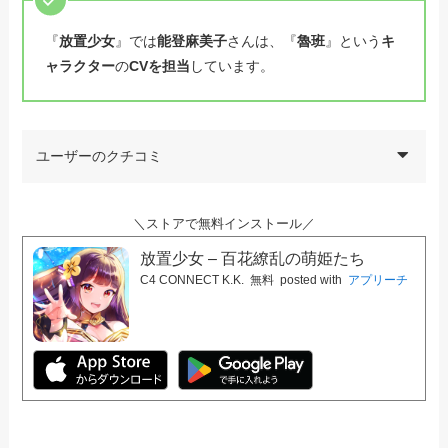
『
放置少女
』では
能登麻美子
さんは、『
魯班
』という
キ
ャラクター
の
CVを担当
しています。
ユーザーのクチコミ
＼ストアで無料インストール／
放置少女 – 百花繚乱の萌姫たち
C4 CONNECT K.K.
無料
posted with
アプリーチ