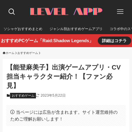
ソシャゲおすすめまとめ
ジャンル別おすすめゲームアプリ
コラボ中のス
おすすめPCゲーム「Raid:Shadow Legends」
詳細はコチラ
ホーム
おすすめゲーム
【能登麻美子】出演ゲームアプリ・CV
担当キャラクター紹介！【ファン必
見】
2023年5月22日
おすすめゲーム
当ページには広告が含まれます。サイト運営維持の
ためご理解お願いします！