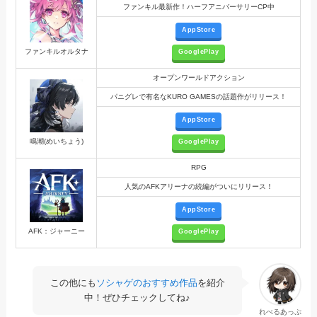
ファンキル最新作！ハーフアニバーサリーCP中
AppStore
ファンキルオルタナ
GooglePlay
オープンワールドアクション
パニグレで有名なKURO GAMESの話題作がリリース！
AppStore
鳴潮(めいちょう)
GooglePlay
RPG
人気のAFKアリーナの続編がついにリリース！
AppStore
AFK：ジャーニー
GooglePlay
この他にも
ソシャゲのおすすめ作品
を紹介
中！ぜひチェックしてね♪
れべるあっぷ