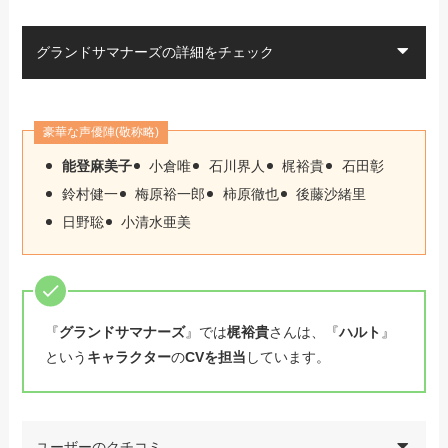
グランドサマナーズの詳細をチェック
豪華な声優陣(敬称略)
能登麻美子
小倉唯
石川界人
梶裕貴
石田彰
鈴村健一
梅原裕一郎
柿原徹也
後藤沙緒里
日野聡
小清水亜美
『
グランドサマナーズ
』では
梶裕貴
さんは、『
ハルト
』
という
キャラクター
の
CVを担当
しています。
ユーザーのクチコミ