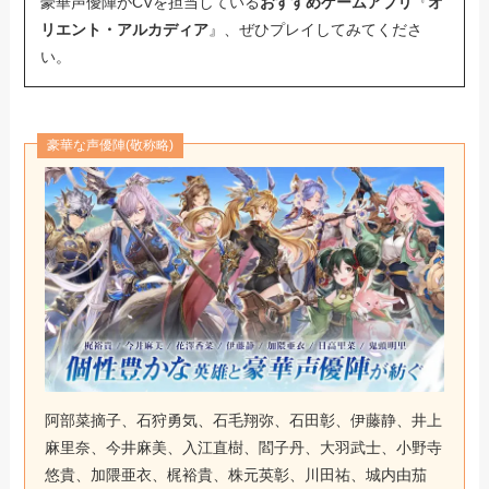
豪華声優陣がCVを担当している
おすすめゲームアプリ
『
オ
リエント・アルカディア
』、ぜひプレイしてみてくださ
い。
豪華な声優陣(敬称略)
阿部菜摘子、石狩勇気、石毛翔弥、石田彰、伊藤静、井上
麻里奈、今井麻美、入江直樹、閻子丹、大羽武士、小野寺
悠貴、加隈亜衣、梶裕貴、株元英彰、川田祐、城内由茄