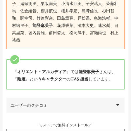
子、鬼頭明里、栗阪南美、小清水亜美、子安武人、斉藤壮
馬、佐倉綾音、櫻井慎也、櫻井孝宏、島﨑信長、杉田智
和、関幸司、竹達彩奈、田島章寛、戸松遥、鳥海浩輔、中
村繪里子、
能登麻美子
、花澤香菜、濱本大史、速水奨、日
高里菜、堀内賢雄、前田啓太、松岡洋平、宮瀬尚也、村上
裕哉
『
オリエント・アルカディア
』では
能登麻美子
さんは、
『
陰姫
』という
キャラクター
の
CVを担当
しています。
ユーザーのクチコミ
＼ストアで無料インストール／