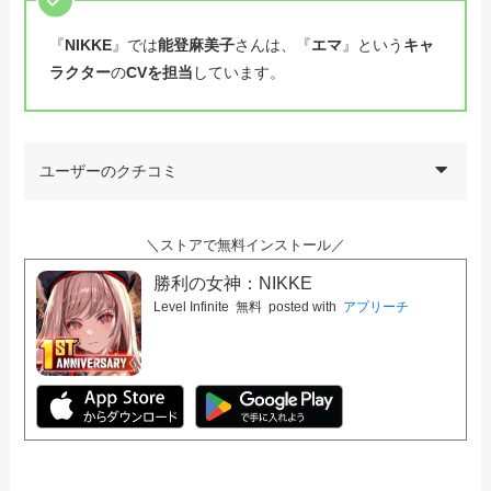
『
NIKKE
』では
能登麻美子
さんは、『
エマ
』という
キャ
ラクター
の
CVを担当
しています。
ユーザーのクチコミ
＼ストアで無料インストール／
勝利の女神：NIKKE
Level Infinite
無料
posted with
アプリーチ