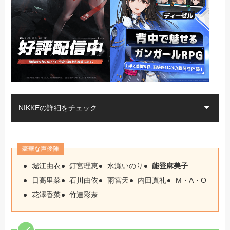
NIKKEの詳細をチェック
豪華な声優陣
堀江由衣
釘宮理恵
水瀬いのり
能登麻美子
日高里菜
石川由依
雨宮天
内田真礼
M・A・O
花澤香菜
竹達彩奈