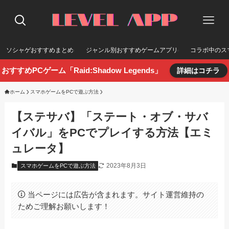
ソシャゲおすすめまとめ
ジャンル別おすすめゲームアプリ
コラボ中のス
おすすめPCゲーム「Raid:Shadow Legends」
詳細はコチラ
ホーム
スマホゲームをPCで遊ぶ方法
【ステサバ】「ステート・オブ・サバ
イバル」をPCでプレイする方法【エミ
ュレータ】
2023年8月3日
スマホゲームをPCで遊ぶ方法
当ページには広告が含まれます。サイト運営維持の
ためご理解お願いします！