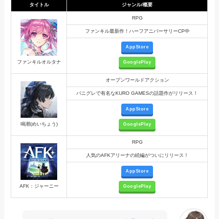
タイトル
ジャンル/概要
RPG
ファンキル最新作！ハーフアニバーサリーCP中
AppStore
ファンキルオルタナ
GooglePlay
オープンワールドアクション
パニグレで有名なKURO GAMESの話題作がリリース！
AppStore
鳴潮(めいちょう)
GooglePlay
RPG
人気のAFKアリーナの続編がついにリリース！
AppStore
AFK：ジャーニー
GooglePlay