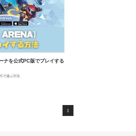
アリーナを公式PC版でプレイする
PCで遊ぶ方法
1